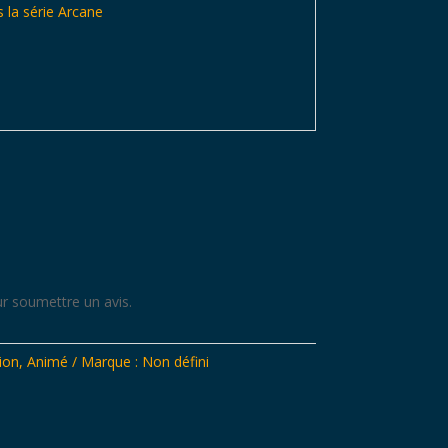
 la série Arcane
r soumettre un avis.
ion
,
Animé
Marque :
Non défini