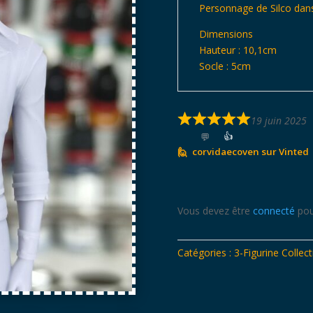
Personnage de Silco dans
Dimensions
Hauteur : 10,1cm
Socle : 5cm
19 juin 2025
👍
corvidaecoven sur Vinted
Vous devez être
connecté
pou
Catégories :
3-Figurine Collect