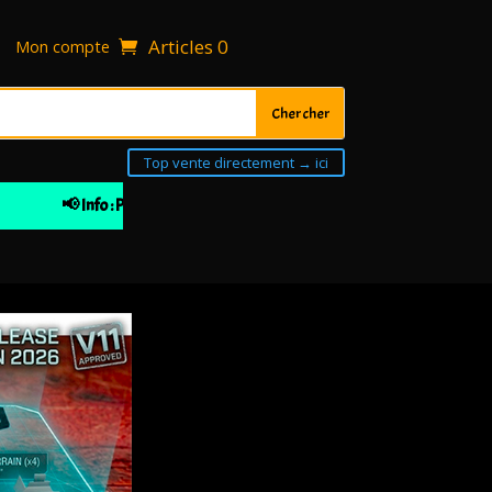
Articles 0
Mon compte
Top vente directement → ici
📢 Info : Pour votre 1ière commande 10% de remise à partir de 30