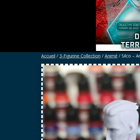
Accueil
/
3-Figurine Collection
/
Animé
/ Silco – A