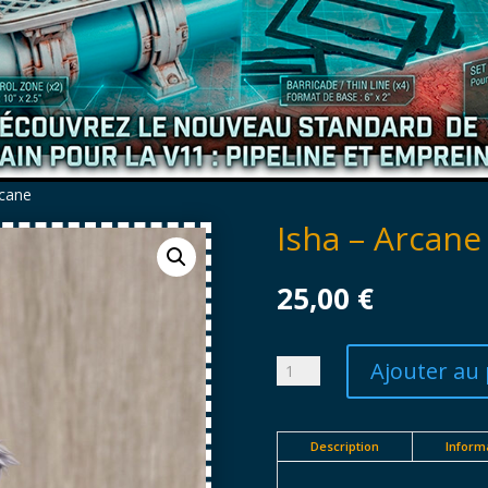
rcane
Isha – Arcane
25,00
€
Ajouter au 
quantité
de
Isha
-
Description
Inform
Arcane