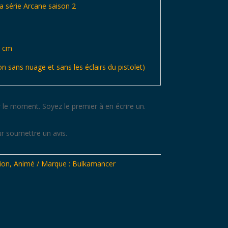
a série Arcane saison 2
6 cm
ion sans nuage et sans les éclairs du pistolet)
 le moment. Soyez le premier à en écrire un.
r soumettre un avis.
ion
,
Animé
Marque :
Bulkamancer