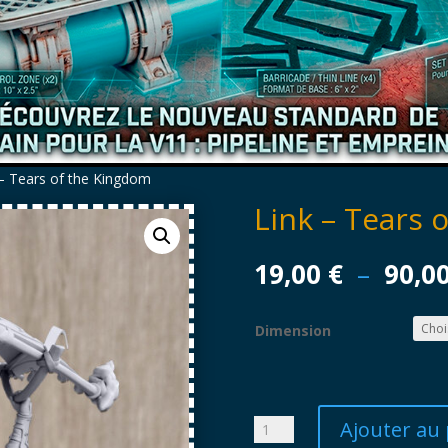
 – Tears of the Kingdom
Link – Tears 
19,00
€
–
90,0
Dimension
Ajouter au 
quantité