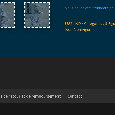
Vous devez être
connecté
pou
UGS :
ND
Catégories :
3-Figu
NomNomFigure
ue de retour et de remboursement
Contact