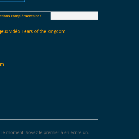
ations complémentaires
jeux vidéo Tears of the Kingdom
 cm
 le moment. Soyez le premier à en écrire un.