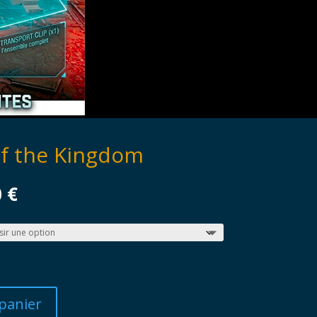
of the Kingdom
Plage
0
€
de
prix :
19,00 €
à
90,00 €
panier