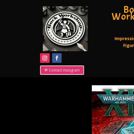
Bo
Work
Impressi
Figu
💬 Contact Instagram