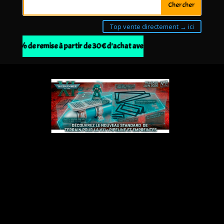
Top vente directement → ici
de 10% de remise à partir de 30€ d'achat avec le code BOCK1ERCDE10 | 