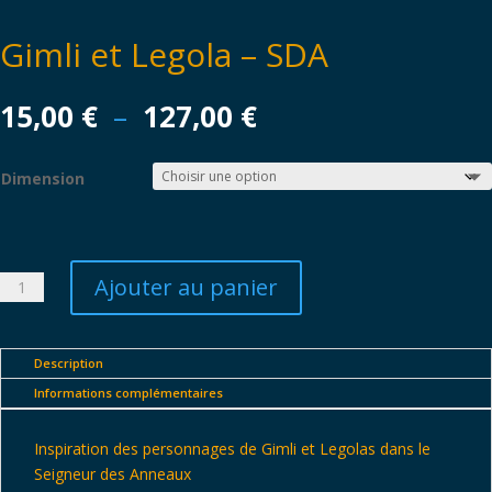
Gimli et Legola – SDA
Plage
15,00
€
–
127,00
€
de
prix :
Dimension
15,00 €
à
127,00 €
Ajouter au panier
quantité
de
Gimli
et
Description
Legola
Informations complémentaires
-
SDA
Inspiration des personnages de Gimli et Legolas dans le
Seigneur des Anneaux