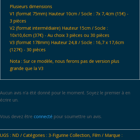
Plusieurs dimensions
V1 (format 75mm) Hauteur 10cm / Socle : 7x 7,4cm (15€) -
3 pièces
V2 (format intermédiaire) Hauteur 15cm / Socle :
10x10,6cm (37€) - Au choix 3 pièces ou 30 pièces
V3 (format 178mm) Hauteur 24,8 / Socle : 16,7 x 17,6cm
(127€) - 30 pièces
Nota : Sur ce modèle, nous ferons pas de version plus
grande que la V3
Aucun avis n’a été donné pour le moment. Soyez le premier à en
écrire un.
Vous devez être
connecté
pour soumettre un avis.
UGS :
ND
Catégories :
3-Figurine Collection
,
Film
Marque :