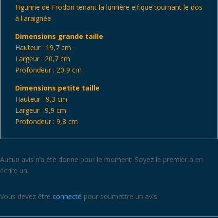
araignée
Figurine de Frodon tenant la lumière elfique tournant le dos
-
à l'araignée
SDA
Dimensions grande taille
Hauteur : 19,7 cm
Largeur : 20,7 cm
Profondeur : 20,9 cm
Dimensions petite taille
Hauteur : 9,3 cm
Largeur : 9,9 cm
Profondeur : 9,8 cm
Aucun avis n’a été donné pour le moment. Soyez le premier à en
écrire un.
Vous devez être
connecté
pour soumettre un avis.