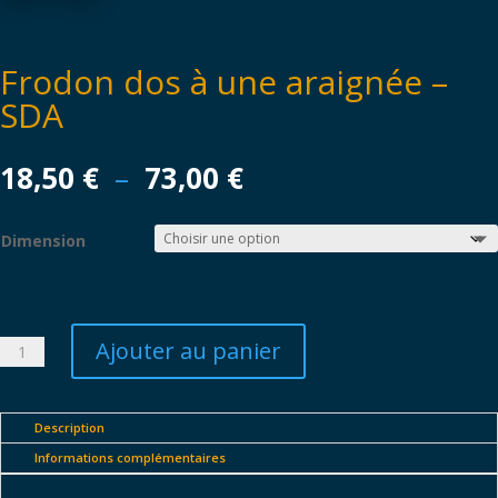
Frodon dos à une araignée –
SDA
Plage
18,50
€
–
73,00
€
de
prix :
Dimension
18,50 €
à
73,00 €
Ajouter au panier
quantité
de
Frodon
dos
Description
à
Informations complémentaires
une