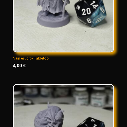
Nain érudit – Tabletop
4,00
€