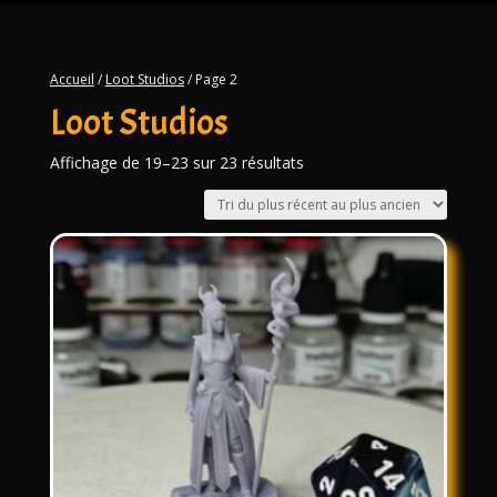
Accueil
/
Loot Studios
/ Page 2
Loot Studios
Trié
Affichage de 19–23 sur 23 résultats
du
plus
récent
au
plus
ancien