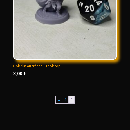
Gobelin au trésor – Tabletop
3,00
€
←
1
2