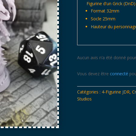
Figurine d'un Grick (DnD)
Format 32mm
Socle 25mm
Hauteur du personnage
Aucun avis n’a été donné pour
Vous devez être
connecté
pou
Catégories :
4-Figurine JDR
,
C
Studios