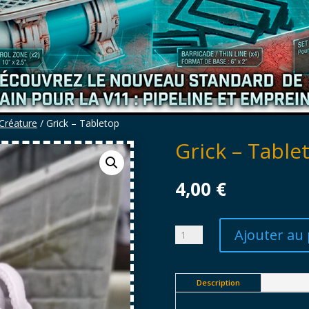
Créature
/ Grick – Tabletop
Grick – Table
4,00
€
Ajouter au 
quantité
de
Grick
-
Description
Tabletop