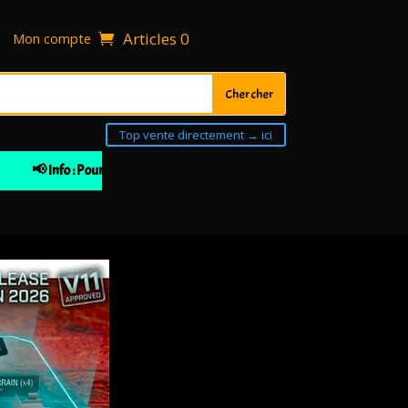
Articles 0
Mon compte
Top vente directement → ici
📢 Info : Pour votre 1ière commande 10% de remise à partir de 30€ d'