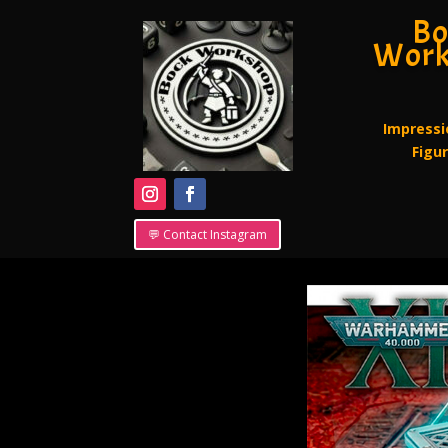
Bo
Work
Impressi
Figu
💬 Contact Instagram