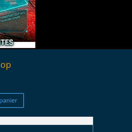
top
panier