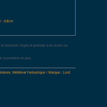
 : 4,8cm
 le moment. Soyez le premier à en écrire un.
r soumettre un avis.
réature
,
Médiéval Fantastique
Marque :
Loot