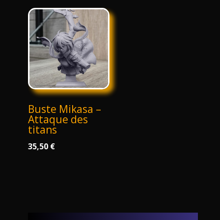
15,00 €
à
60,00 €
Buste Mikasa –
Attaque des
titans
35,50
€