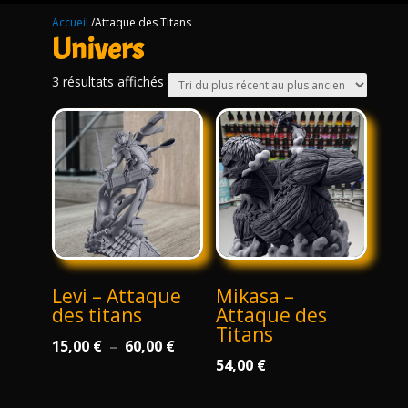
Accueil
/Attaque des Titans
Univers
Trié
3 résultats affichés
du
plus
récent
au
plus
ancien
Levi – Attaque
Mikasa –
des titans
Attaque des
Titans
Plage
15,00
€
–
60,00
€
54,00
€
de
prix :