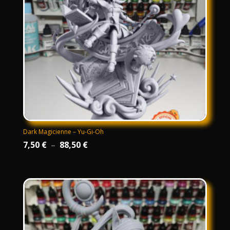
Dark Magicienne – Yu-Gi-Oh
Plage
7,50
€
–
88,50
€
de
prix :
7,50 €
à
88,50 €