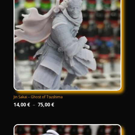
79,00 €
Jin Sakai – Ghost of Tsushima
Plage
14,00
€
–
75,00
€
de
prix :
14,00 €