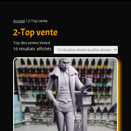
Accueil
/ 2-Top vente
2-Top vente
Top des ventes Vinted
Trié
16 résultats affichés
du
plus
récent
au
plus
ancien