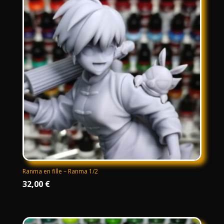
à
75,00 €
Ranma en fille – Ranma 1/2
32,00
€