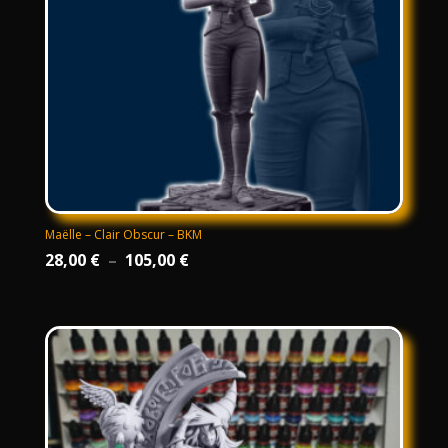
Maëlle – Clair Obscur – BKM
Plage
28,00
€
–
105,00
€
de
prix :
28,00 €
à
105,00 €