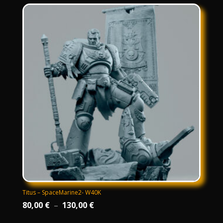
Titus – SpaceMarine2- W40K
Plage
80,00
€
–
130,00
€
de