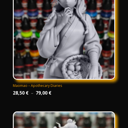
Maomao – Apothecary Diaries
Plage
28,50
€
–
79,00
€
de
prix :
28,50 €
à