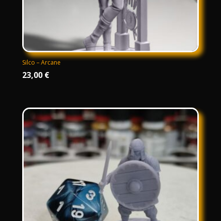
Silco – Arcane
23,00
€