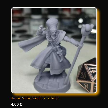
prix :
80,00 €
à
130,00 €
Humain Sorcier Vaudou – Tabletop
4,00
€