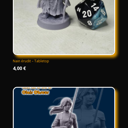
Nain érudit – Tabletop
4,00
€