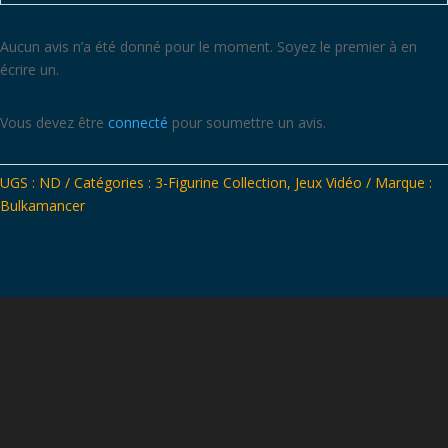
Aucun avis n’a été donné pour le moment. Soyez le premier à en
écrire un.
Vous devez être
connecté
pour soumettre un avis.
UGS :
ND
Catégories :
3-Figurine Collection
,
Jeux Vidéo
Marque :
Bulkamancer