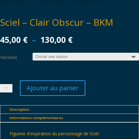
Sciel – Clair Obscur – BKM
Plage
45,00
€
–
130,00
€
de
prix :
Version
45,00 €
à
130,00 €
Ajouter au panier
quantité
de
Sciel
-
Description
Clair
Informations complémentaires
Obscur
-
Figurine d'inspiration du personnage de Sciel
BKM