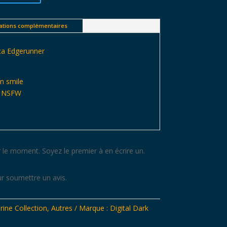
ations complémentaires
ca Edgerunner
on smile
on NSFW
 le moment. Soyez le premier à en écrire un.
r soumettre un avis.
rine Collection
,
Autres
Marque :
Digital Dark