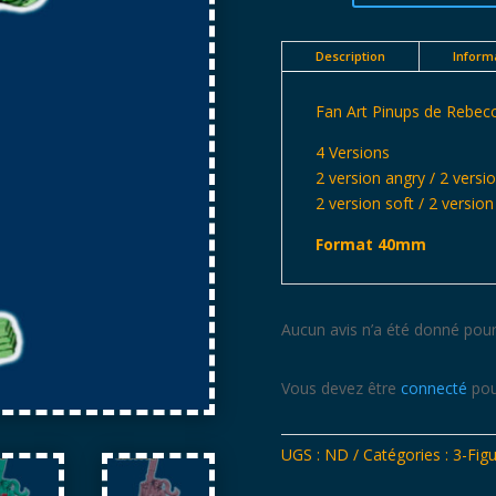
de
Rebecca
-
Description
Inform
Waifu
Fan Art Pinups de Rebec
4 Versions
2 version angry / 2 versi
2 version soft / 2 versi
Format 40mm
Aucun avis n’a été donné pour
Vous devez être
connecté
pou
UGS :
ND
Catégories :
3-Figu