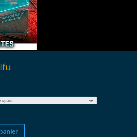
ifu
panier