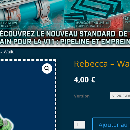
 – Waifu
Rebecca – Wa
4,00
€
Version
Ajouter au 
quantité