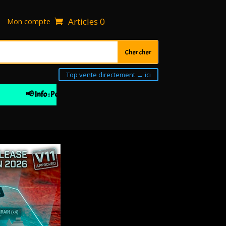
Articles 0
Mon compte
Top vente directement → ici
📢 Info : Pour votre 1ière commande 10% de remise à partir de 30