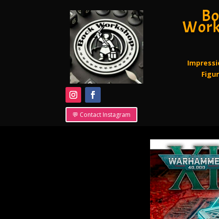
Bo
Work
Impressi
Figu
💬 Contact Instagram