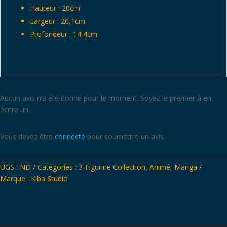
Hauteur : 20cm
Largeur : 20,1cm
Profondeur : 14,4cm
Aucun avis n’a été donné pour le moment. Soyez le premier à en
écrire un.
Vous devez être
connecté
pour soumettre un avis.
UGS :
ND
Catégories :
3-Figurine Collection
,
Animé
,
Manga
Marque :
Kiba Studio