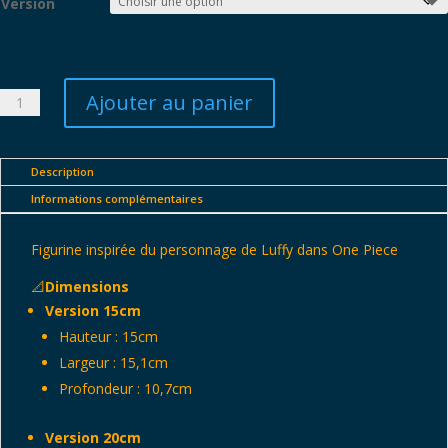
Version
34,00 €
à
79,00 €
Ajouter au panier
quantité
de
Luffy
-
Description
One
Informations complémentaires
Piece
Figurine inspirée du personnage de Luffy dans One Piece
📐
Dimensions
Version 15cm
Hauteur : 15cm
Largeur : 15,1cm
Profondeur : 10,7cm
Version 20cm