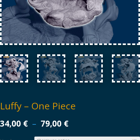
Luffy – One Piece
Plage
34,00
€
–
79,00
€
de
prix :