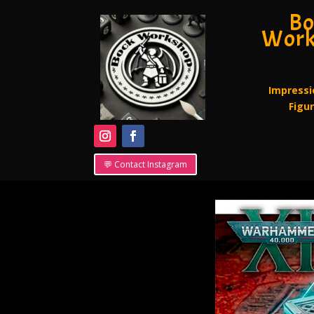
Bo
Work
Impressi
Figu
💬 Contact Instagram