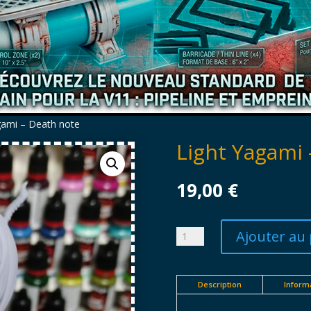
gami – Death note
Light Yagami 
19,00
€
Ajouter au 
quantité
de
Light
Yagami
Description
Inform
-