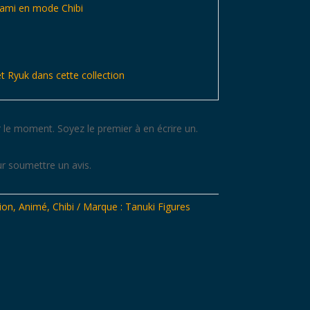
ami en mode Chibi
t Ryuk dans cette collection
 le moment. Soyez le premier à en écrire un.
r soumettre un avis.
ion
,
Animé
,
Chibi
Marque :
Tanuki Figures