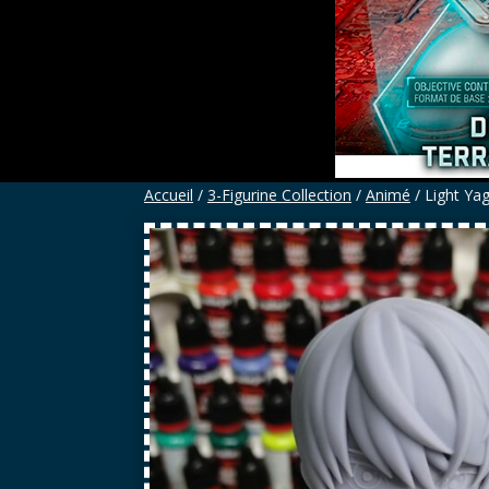
Accueil
/
3-Figurine Collection
/
Animé
/ Light Ya