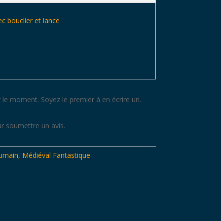
ec bouclier et lance
 le moment. Soyez le premier à en écrire un.
r soumettre un avis.
umain
,
Médiéval Fantastique