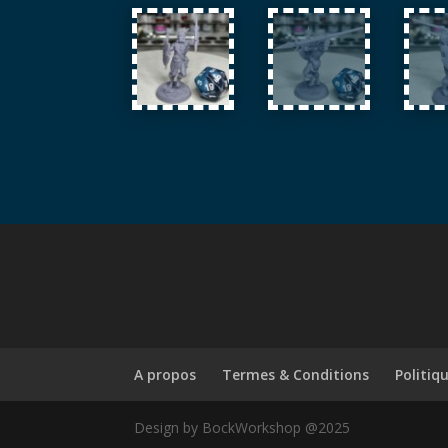
A propos
Termes & Conditions
Politiq
Design by BockWorkshop @2025