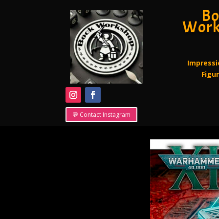
Bo
Work
Impressi
Figu
💬 Contact Instagram