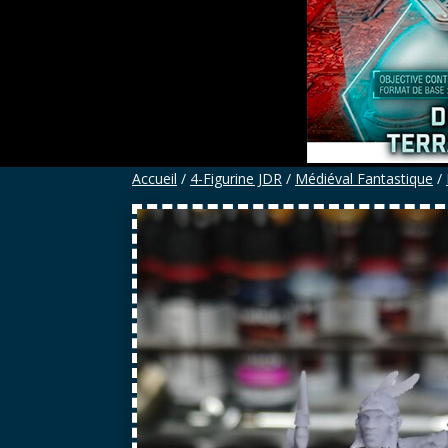
Accueil
/
4-Figurine JDR
/
Médiéval Fantastique
/