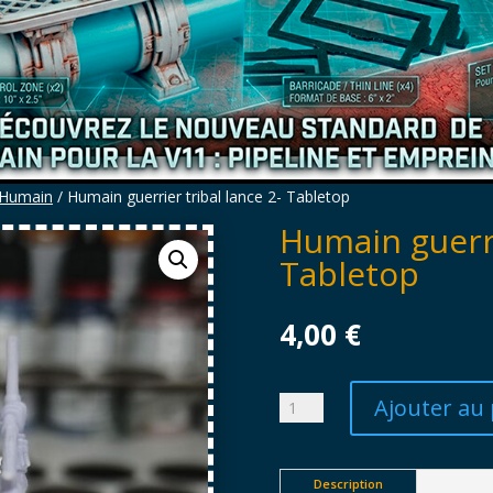
Humain
/ Humain guerrier tribal lance 2- Tabletop
Humain guerri
Tabletop
4,00
€
Ajouter au 
quantité
de
Humain
guerrier
Description