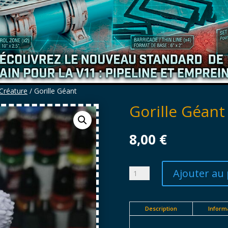
Créature
/ Gorille Géant
Gorille Géant
8,00
€
Ajouter au 
quantité
de
Gorille
Géant
Description
Inform