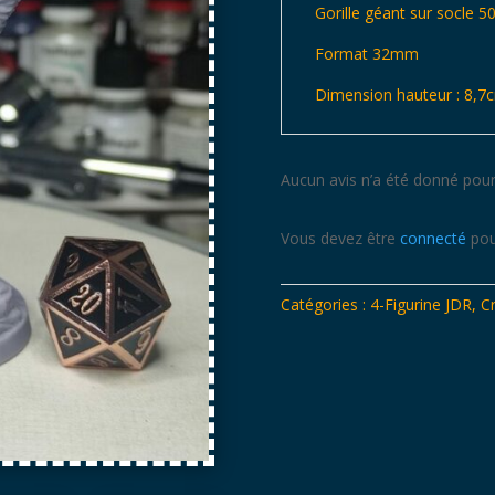
Gorille géant sur socle 
Format 32mm
Dimension hauteur : 8,7
Aucun avis n’a été donné pour
Vous devez être
connecté
pou
Catégories :
4-Figurine JDR
,
C