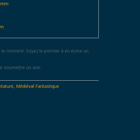
50mm
cm
 le moment. Soyez le premier à en écrire un.
r soumettre un avis.
réature
,
Médiéval Fantastique