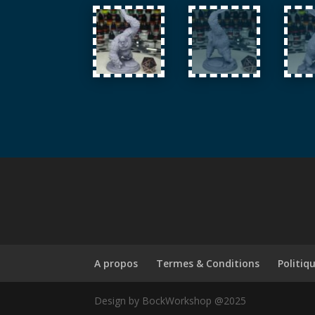
A propos
Termes & Conditions
Politiq
Design by BockWorkshop @2025