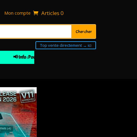
Articles 0
Mon compte
Top vente directement → ici
📢 Info : Pour votre 1ière commande 10% de remise à partir de 30€ d