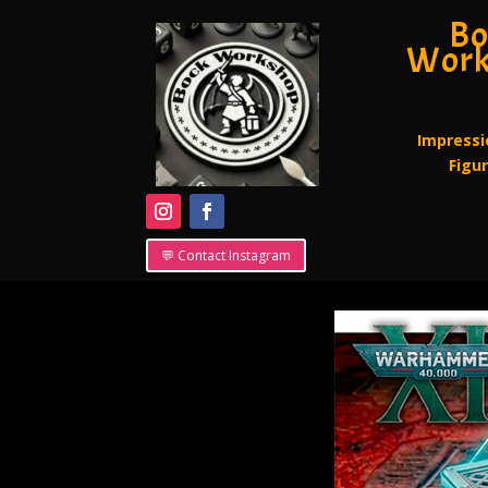
Bo
Work
Impressi
Figu
💬 Contact Instagram