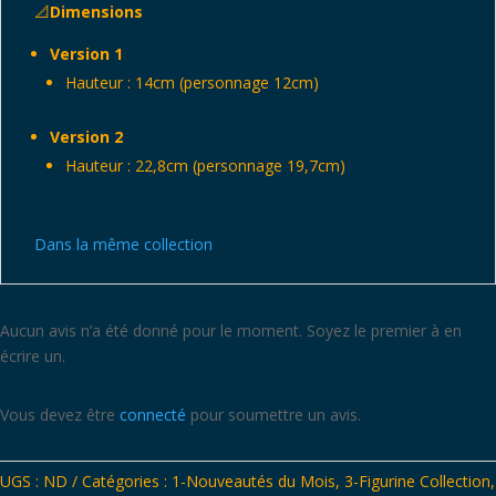
l'univers
📐
Dimensions
Version 1
Hauteur : 14cm (personnage 12cm)
Version 2
Hauteur : 22,8cm (personnage 19,7cm)
Dans la même collection
Aucun avis n’a été donné pour le moment. Soyez le premier à en
écrire un.
Vous devez être
connecté
pour soumettre un avis.
UGS :
ND
Catégories :
1-Nouveautés du Mois
,
3-Figurine Collection
,