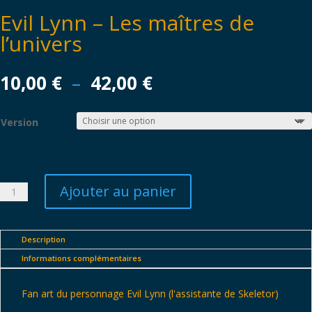
Evil Lynn – Les maîtres de
l’univers
Plage
10,00
€
–
42,00
€
de
prix :
Version
10,00 €
à
42,00 €
Ajouter au panier
quantité
de
Evil
Lynn
Description
-
Informations complémentaires
Les
maîtres
Fan art du personnage Evil Lynn (l'assistante de Skeletor)
de