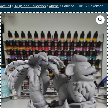
Accueil
/
3-Figurine Collection
/
Animé
/ Caninos CHIBI – Pokémon