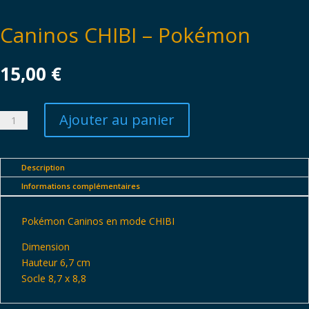
Caninos CHIBI – Pokémon
15,00
€
Ajouter au panier
quantité
de
Caninos
CHIBI
Description
-
Informations complémentaires
Pokémon
Pokémon Caninos en mode CHIBI
Dimension
Hauteur 6,7 cm
Socle 8,7 x 8,8