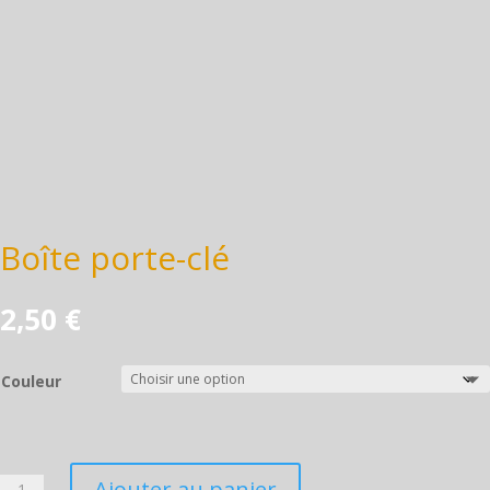
Boîte porte-clé
2,50
€
Couleur
Ajouter au panier
quantité