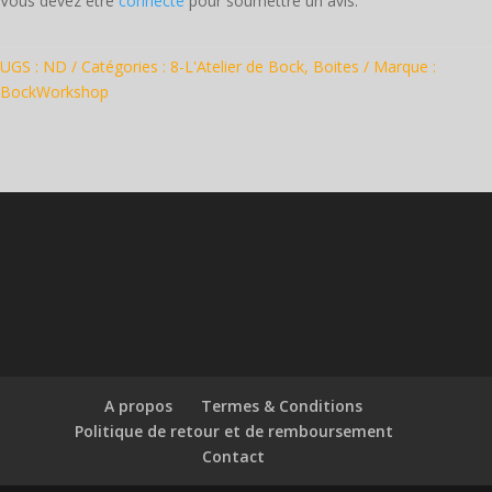
Vous devez être
connecté
pour soumettre un avis.
UGS :
ND
Catégories :
8-L'Atelier de Bock
,
Boites
Marque :
BockWorkshop
A propos
Termes & Conditions
Politique de retour et de remboursement
Contact