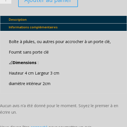
de
Boîte
porte-
Description
clé
Informations complémentaires
Boîte à pilules, ou autres pour accrocher à un porte clé,
Fournit sans porte clé
📐
Dimensions
:
Hauteur 4 cm Largeur 3 cm
diamètre intérieur 2cm
Aucun avis n’a été donné pour le moment. Soyez le premier à en
écrire un.