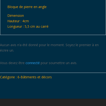
Bloque de pierre en angle
Dimension
Hauteur : 4cm
Longueur : 5,5 cm au carré
Aucun avis n’a été donné pour le moment. Soyez le premier à en
écrire un.
Vous devez être
connecté
pour soumettre un avis.
Catégorie :
6-Bâtiments et décors