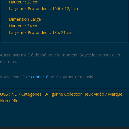
Hauteur : 20 cm
Largeur x Profondeur : 10,6 x 12,4 cm
Dimension Large
Hauteur : 34 cm
Largeur x Profondeur : 18 x 21 cm
Aucun avis n’a été donné pour le moment. Soyez le premier à en
écrire un.
Vous devez être
connecté
pour soumettre un avis.
UGS :
ND
Catégories :
3-Figurine Collection
,
Jeux Vidéo
Marque :
Non défini