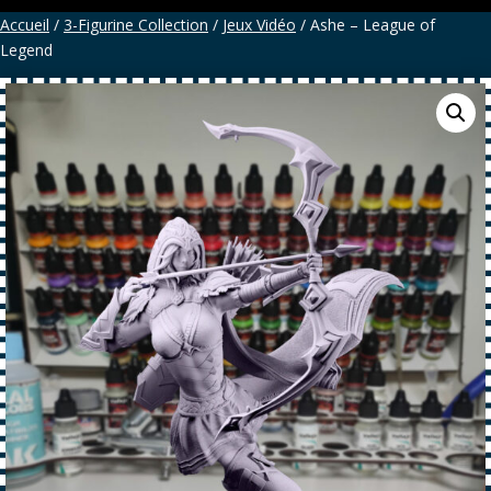
Accueil
/
3-Figurine Collection
/
Jeux Vidéo
/ Ashe – League of
Legend