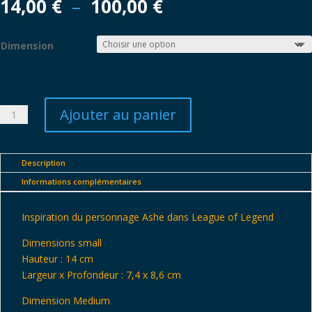
Plage
14,00
€
–
100,00
€
de
prix :
Dimension
14,00 €
à
100,00 €
Ajouter au panier
quantité
de
Ashe
-
Description
League
Informations complémentaires
of
Legend
Inspiration du personnage Ashe dans League of Legend
Dimensions small
Hauteur : 14 cm
Largeur x Profondeur : 7,4 x 8,6 cm
Dimension Medium